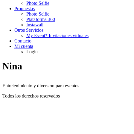
Photo Selfie
Propuestas
Photo Selfie
Plataforma 360
Instawall
Otros Servicios
My Event* Invitaciones virtuales
Contacto
Mi cuenta
Login
Nina
Entretenimiento y diversion para eventos
Todos los derechos reservados