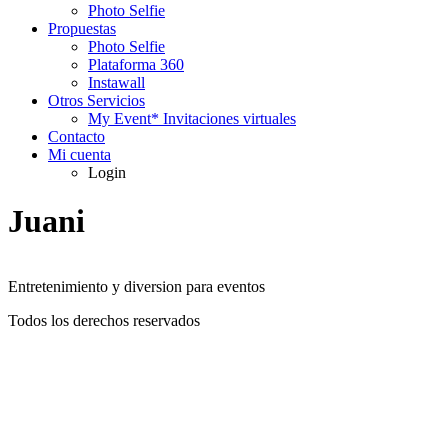
Photo Selfie
Propuestas
Photo Selfie
Plataforma 360
Instawall
Otros Servicios
My Event* Invitaciones virtuales
Contacto
Mi cuenta
Login
Juani
Entretenimiento y diversion para eventos
Todos los derechos reservados