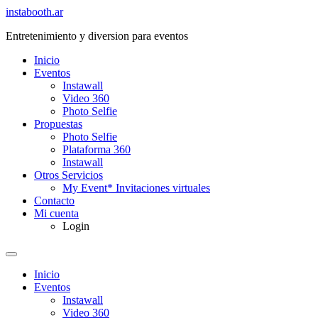
Ir
instabooth.ar
al
Entretenimiento y diversion para eventos
contenido
Inicio
Eventos
Instawall
Video 360
Photo Selfie
Propuestas
Photo Selfie
Plataforma 360
Instawall
Otros Servicios
My Event* Invitaciones virtuales
Contacto
Mi cuenta
Login
Inicio
Eventos
Instawall
Video 360