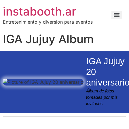
instabooth.ar
Entretenimiento y diversion para eventos
IGA Jujuy Album
IGA Jujuy
20
aniversari
Álbum de fotos
tomadas por mis
invitados