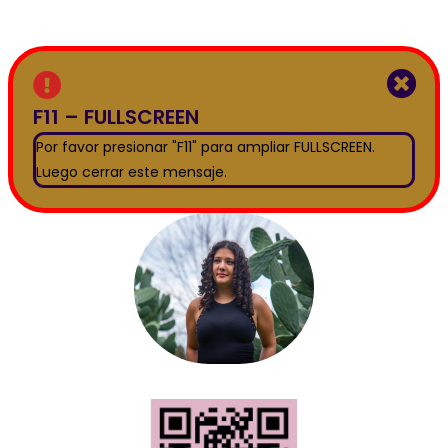
F11 – FULLSCREEN
Por favor presionar "F11" para ampliar FULLSCREEN.
Luego cerrar este mensaje.