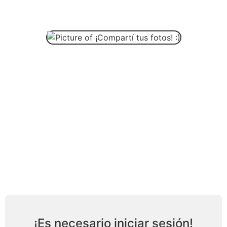
¡Compartí tus fotos! 🙂
Quimey
Subi algo que te divierta, una selfie,
fotos en la fiesta🎉 ¡Se verán en la
pantalla del salón!
¡Es necesario iniciar sesión!