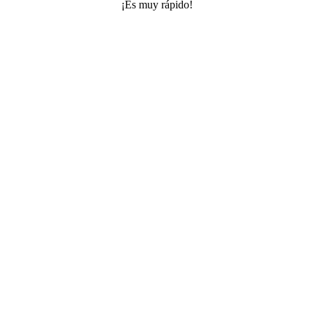
¡Es muy rápido!
www.instabooth.ar
Entretenimientos para eventos