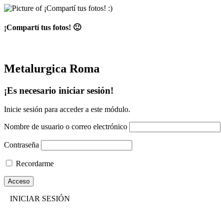
¡Compartí tus fotos! 🙂
Subi algo que te divierta, una selfie, fotos en la fiesta🎉 ¡Se verán
Metalurgica Roma
¡Es necesario iniciar sesión!
Inicie sesión para acceder a este módulo.
Nombre de usuario o correo electrónico
Contraseña
Recordarme
INICIAR SESIÓN