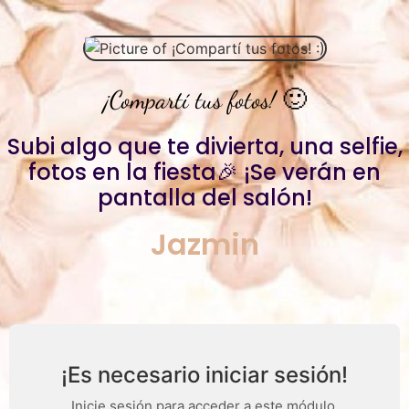
¡Compartí tus fotos! 🙂
Subi algo que te divierta, una selfie,
fotos en la fiesta🎉 ¡Se verán en
pantalla del salón!
Jazmin
¡Es necesario iniciar sesión!
Inicie sesión para acceder a este módulo.