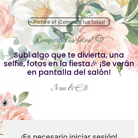
¡Compartí tus fotos! 🙂
Subi algo que te divierta, una
selfie, fotos en la fiesta🎉 ¡Se verán
en pantalla del salón!
Ivan & Eli
¡Es necesario iniciar sesión!