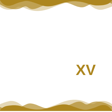
Guada
XV