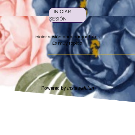
INICIAR
SESIÓN
Iniciar sesión para cargar fotos.
¡Es muy rápido!
Powered by
instawall.fun