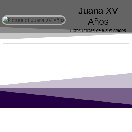
Juana XV
Años
Fotos únicas de tus invitados