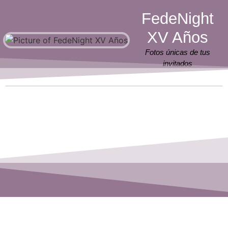
FedeNight
XV Años
Fotos únicas de tus
invitados